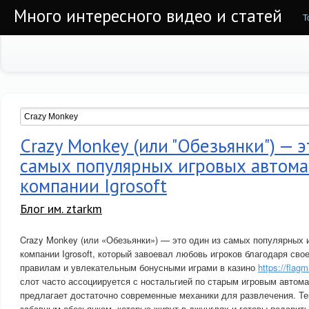
Много интересного видео и статей
Т
Crazy Monkey (или "Обезьянки") — э
самых популярных игровых автома
компании Igrosoft
Блог им. ztarkm
Crazy Monkey (или «Обезьянки») — это один из самых популярных 
компании Igrosoft, который завоевал любовь игроков благодаря сво
правилам и увлекательным бонусными играми в казино
https://flag
слот часто ассоциируется с ностальгией по старым игровым автома
предлагает достаточно современные механики для развлечения. Т
забавным обезьянкам, которые живут в джунглях и готовы подарить