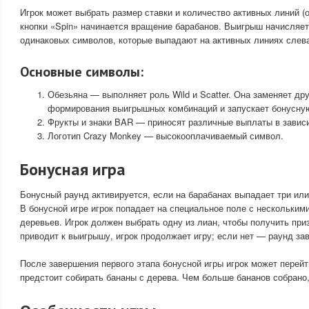
Игрок может выбрать размер ставки и количество активных линий (о
кнопки «Spin» начинается вращение барабанов. Выигрыш начисляет
одинаковых символов, которые выпадают на активных линиях слева
Основные символы:
Обезьяна — выполняет роль Wild и Scatter. Она заменяет др
формирования выигрышных комбинаций и запускает бонусную
Фрукты и знаки BAR — приносят различные выплаты в зависи
Логотип Crazy Monkey — высокооплачиваемый символ.
Бонусная игра
Бонусный раунд активируется, если на барабанах выпадает три ил
В бонусной игре игрок попадает на специальное поле с нескольки
деревьев. Игрок должен выбрать одну из лиан, чтобы получить при
приводит к выигрышу, игрок продолжает игру; если нет — раунд за
После завершения первого этапа бонусной игры игрок может перейти
предстоит собирать бананы с дерева. Чем больше бананов собрано