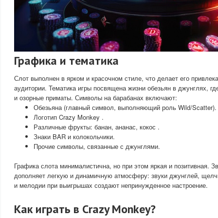
Графика и тематика
Слот выполнен в ярком и красочном стиле, что делает его привле
аудитории. Тематика игры посвящена жизни обезьян в джунглях, г
и озорные приматы. Символы на барабанах включают:
Обезьяна (главный символ, выполняющий роль Wild/Scatter).
Логотип Crazy Monkey .
Различные фрукты: банан, ананас, кокос .
Знаки BAR и колокольчики.
Прочие символы, связанные с джунглями.
Графика слота минималистична, но при этом яркая и позитивная. 
дополняет легкую и динамичную атмосферу: звуки джунглей, щел
и мелодии при выигрышах создают непринужденное настроение.
Как играть в Crazy Monkey?