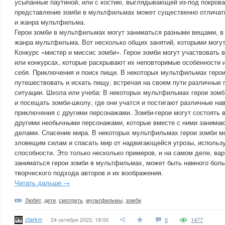
усыпанные паутиной, или с костию, выглядывающей из-под покрова
представление зомби в мультфильмах может существенно отличать
и жанра мультфильма.
Герои зомби в мультфильмах могут заниматься разными вещами, в
жанра мультфильма. Вот несколько общих занятий, которыми могут
Конкурс «мистер и миссис зомби». Герои зомби могут участвовать 
или конкурсах, которые раскрывают их неповторимые особенности 
себя. Приключения и поиск пищи. В некоторых мультфильмах герои
путешествовать и искать пищу, встречая на своем пути различные
ситуации. Школа или учеба: В некоторых мультфильмах герои зомб
и посещать зомби-школу, где они учатся и постигают различные нав
приключения с другими персонажами. Зомби-герои могут состоять 
другими необычными персонажами, которые вместе с ними занима
делами. Спасение мира. В некоторых мультфильмах герои зомби мо
зловещим силам и спасать мир от надвигающейся угрозы, использ
способности. Это только несколько примеров, и на самом деле, вар
заниматься герои зомби в мультфильмах, может быть намного боль
творческого подхода авторов и их воображения.
Читать дальше →
Любят
,
дети
,
смотреть
,
мультфильмы
,
зомби
ztarkm
24 октября 2023, 19:00
0
1477