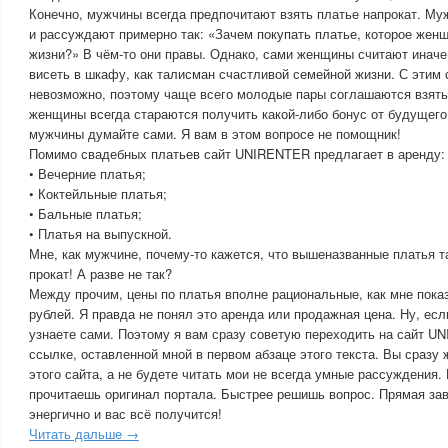
Конечно, мужчины всегда предпочитают взять платье напрокат. М
и рассуждают примерно так: «Зачем покупать платье, которое женщ
жизни?» В чём-то они правы. Однако, сами женщины считают инач
висеть в шкафу, как талисман счастливой семейной жизни. С этим
невозможно, поэтому чаще всего молодые пары соглашаются взять 
женщины всегда стараются получить какой-либо бонус от будущего
мужчины думайте сами. Я вам в этом вопросе не помощник!
Помимо свадебных платьев сайт UNIRENTER предлагает в аренду:
• Вечерние платья;
• Коктейльные платья;
• Бальные платья;
• Платья на выпускной.
Мне, как мужчине, почему-то кажется, что вышеназванные платья т
прокат! А разве не так?
Между прочим, цены по платья вполне рациональные, как мне показ
рублей. Я правда не понял это аренда или продажная цена. Ну, есл
узнаете сами. Поэтому я вам сразу советую переходить на сайт U
ссылке, оставленной мной в первом абзаце этого текста. Вы сразу
этого сайта, а не будете читать мои не всегда умные рассуждения.
прочитаешь оригинал портала. Быстрее решишь вопрос. Прямая за
энергично и вас всё получится!
Читать дальше →