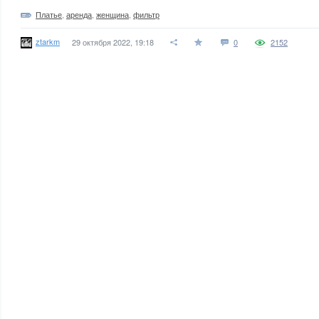
Платье
,
аренда
,
женщина
,
фильтр
ztarkm
29 октября 2022, 19:18
0
2152