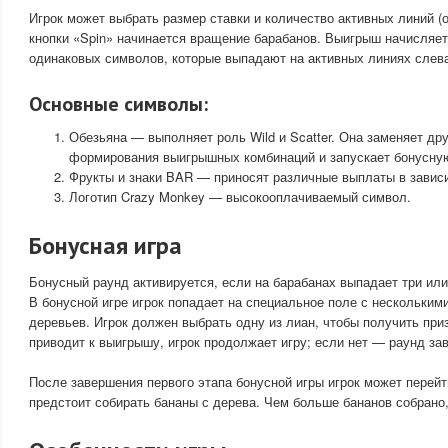
Игрок может выбрать размер ставки и количество активных линий (о
кнопки «Spin» начинается вращение барабанов. Выигрыш начисляет
одинаковых символов, которые выпадают на активных линиях слева
Основные символы:
Обезьяна — выполняет роль Wild и Scatter. Она заменяет др
формирования выигрышных комбинаций и запускает бонусную
Фрукты и знаки BAR — приносят различные выплаты в зависи
Логотип Crazy Monkey — высокооплачиваемый символ.
Бонусная игра
Бонусный раунд активируется, если на барабанах выпадает три ил
В бонусной игре игрок попадает на специальное поле с нескольки
деревьев. Игрок должен выбрать одну из лиан, чтобы получить при
приводит к выигрышу, игрок продолжает игру; если нет — раунд за
После завершения первого этапа бонусной игры игрок может перейти
предстоит собирать бананы с дерева. Чем больше бананов собрано