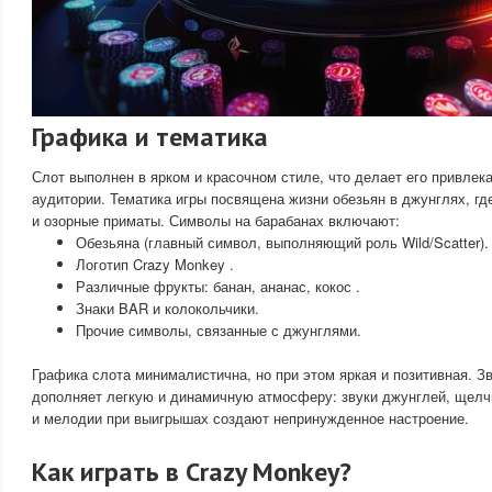
Графика и тематика
Слот выполнен в ярком и красочном стиле, что делает его привле
аудитории. Тематика игры посвящена жизни обезьян в джунглях, г
и озорные приматы. Символы на барабанах включают:
Обезьяна (главный символ, выполняющий роль Wild/Scatter).
Логотип Crazy Monkey .
Различные фрукты: банан, ананас, кокос .
Знаки BAR и колокольчики.
Прочие символы, связанные с джунглями.
Графика слота минималистична, но при этом яркая и позитивная. 
дополняет легкую и динамичную атмосферу: звуки джунглей, щел
и мелодии при выигрышах создают непринужденное настроение.
Как играть в Crazy Monkey?