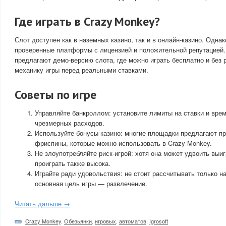
Где играть в Crazy Monkey?
Слот доступен как в наземных казино, так и в онлайн-казино. Одна
проверенные платформы с лицензией и положительной репутацией.
предлагают демо-версию слота, где можно играть бесплатно и без 
механику игры перед реальными ставками.
Советы по игре
Управляйте банкроллом: установите лимиты на ставки и врем
чрезмерных расходов.
Используйте бонусы казино: многие площадки предлагают п
фриспины, которые можно использовать в Crazy Monkey.
Не злоупотребляйте риск-игрой: хотя она может удвоить выи
проиграть также высока.
Играйте ради удовольствия: не стоит рассчитывать только н
основная цель игры — развлечение.
Читать дальше →
Crazy Monkey
,
Обезьянки
,
игровых
,
автоматов
,
Igrosoft