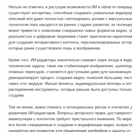
Нельзя не отметить и растущие возможности ИИ в области генераци
существуют алгоритмы, способные создавать уникальные видеоряд
описаний или даже полностью синтезировать ролики с виртуальным
технологии пока находятся на ранних стадиях развития, их потенц
может привести к появлению совершенно новых форматов видео, г
реальностью и цифровым творением станет практически неразличи
для создания интерактивного контента, персонализированных истор
которые ранее существовали лишь в воображении.
Кроме того, ИИ-редакторы значительно снижают порог входа в вид
технические задачи, такие как стабилизация изображения, шумопо
плавных переходов, становятся доступными даже для начинающих 
демократизирует процесс создания видео, позволяя большему чис
через этот медиум. Малые бизнесы, индивидуальные блогеры и энт
распоряжение инструменты, которые раньше были доступны тольк
студиям.
Тем не менее, важно помнить о потенциальных рисках и этических
развитием ИИ-редакторов. Вопросы авторского права, достовернос
манипуляции с контентом требуют пристального внимания. По мере 
все более совершенным в создании и модификации видео, возраста
разработке инструментов для обнаружения дипфейков и защиты от