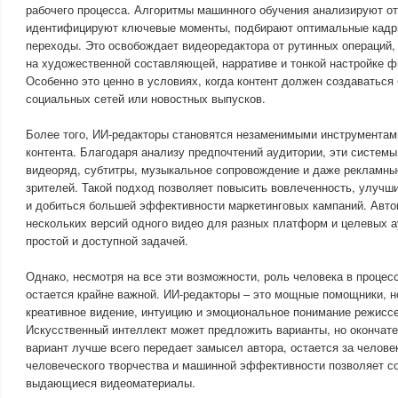
рабочего процесса. Алгоритмы машинного обучения анализируют о
идентифицируют ключевые моменты, подбирают оптимальные кадр
переходы. Это освобождает видеоредактора от рутинных операций,
на художественной составляющей, нарративе и тонкой настройке ф
Особенно это ценно в условиях, когда контент должен создаваться
социальных сетей или новостных выпусков.
Более того, ИИ-редакторы становятся незаменимыми инструментам
контента. Благодаря анализу предпочтений аудитории, эти системы
видеоряд, субтитры, музыкальное сопровождение и даже рекламны
зрителей. Такой подход позволяет повысить вовлеченность, улучш
и добиться большей эффективности маркетинговых кампаний. Авто
нескольких версий одного видео для разных платформ и целевых а
простой и доступной задачей.
Однако, несмотря на все эти возможности, роль человека в процес
остается крайне важной. ИИ-редакторы – это мощные помощники, н
креативное видение, интуицию и эмоциональное понимание режисс
Искусственный интеллект может предложить варианты, но окончате
вариант лучше всего передает замысел автора, остается за челове
человеческого творчества и машинной эффективности позволяет с
выдающиеся видеоматериалы.