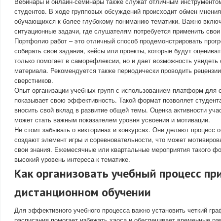
Вебинары и онлайн-семинары также служат отличным инструментом
студентов. В ходе групповых обсуждений происходит обмен мнения
обучающихся к более глубокому пониманию тематики. Важно включ
ситуационные задачи, где слушателям потребуется применить свои 
Портфолио работ – это отличный способ продемонстрировать прогр
собирать свои задания, кейсы или проекты, которые будут оцениват
только помогает в саморефлексии, но и дает возможность увидеть 
материала. Рекомендуется также периодически проводить рецензии
сверстников.
Опыт организации учебных групп с использованием платформ для 
показывает свою эффективность. Такой формат позволяет студент
вносить свой вклад в развитие общей темы. Оценка активности уча
может стать важным показателем уровня усвоения и мотивации.
Не стоит забывать о викторинах и конкурсах. Они делают процесс 
создают элемент игры и соревновательности, что может мотивиров
свои знания. Ежемесячные или квартальные мероприятия такого ф
высокий уровень интереса к тематике.
Как организовать учебный процесс пр
дистанционном обучении
Для эффективного учебного процесса важно установить четкий гра
расписания помогает избежать хаоса и обеспечивает временные ра