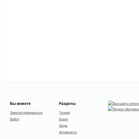
Вы можете
Разделы
Зарегистрироваться
Топики
Войти
Блоги
Люди
Активность