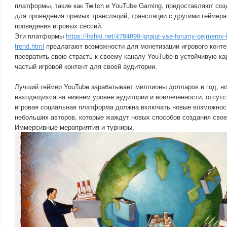
платформы, такие как Twitch и YouTube Gaming, предоставляют со
для проведения прямых трансляций, трансляции с другими геймера
проведения игровых сессий.
Эти платформы
https://fishki.net/4784899-igrajut-vse-forumy-gejmerov-
trend.html
предлагают возможности для монетизации игрового конте
превратить свою страсть к своему каналу YouTube в устойчивую ка
частый игровой контент для своей аудитории.
Лучший геймер YouTube зарабатывает миллионы долларов в год, но
находящихся на нижнем уровне аудитории и вовлеченности, отсутс
игровая социальная платформа должна включать новые возможнос
небольших авторов, которые жаждут новых способов создания свое
Иммерсивные мероприятия и турниры.