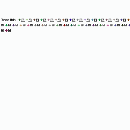
Read this :
✚
💾
✚
💾
✚
💾
✚
💾
✚
💾
✚
💾
✚
💾
✚
💾
✚
💾
✚
💾
✚
💾
✚
💾
✚
💾
✚
💾
✚
💾
✚
💾
✚
💾
✚
💾
✚
💾
✚
💾
✚
💾
✚
💾
✚
💾
✚
💾
✚
💾
✚
💾
✚
💾
✚
💾
✚
💾
✚
💾
✚
💾
✚
💾
✚
💾
💾
✚
💾